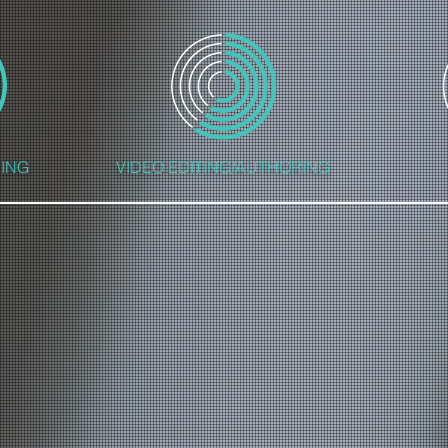
ING
VIDEO EDITING/AUTHORING
コーディングや
ライブなどの映像収録や
CDな
ング、
映像編集の他、業務用ソフト
DTSサ
ックス、
[シナリスト]によるDVDおよび
サラ
す
Blu-rayオーサリングが可能
 開始しました
もちろんプレス用フォーマットです
またライブ配信も行っております
2020年より4K UHD Blu-rayオーサリングも
開始しました