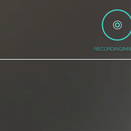
RECORDING/MIX
64トラックマルチライブレ
スタジオレコーディ
ステレオおよび5.1ミ
トータルで行いま
Dolby Atmos 7.1.4Mix