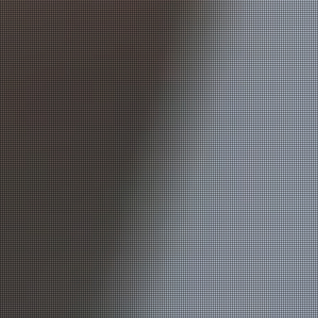
Kuroi Mori Studio
レコーディング→ミックス→マスタリング
像収録→映像編集→DVD/Blu-ray/
4K UHD Blu-ray
オーサリ
フェッショナルな映像／音楽制作が一貫して可能なスタジ
また音楽ライブ配信も行っております
ハイクオリティ＆リーズナブルにご提供いたします
Dolby Atmos Mix 開始しました