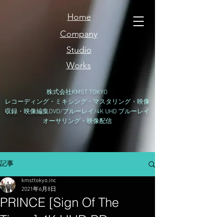
Home
Company
Studio
Works
​株式会社KMST TOKYO
レコーディング・ミキシング・マスタリング・映像
収録・映像編集DVD/ブルーレイ/4K UHD ブルーレイ
オーサリング・映像配信
記事
kmsttokyo.inc
2021年6月8日
PRINCE [Sign Of The