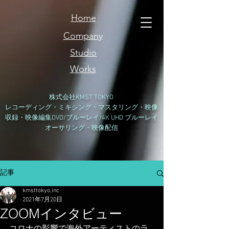
Home
Company
Studio
Works
​株式会社KMST TOKYO
レコーディング・ミキシング・マスタリング・映像
収録・映像編集DVD/ブルーレイ/4K UHD ブルーレイ
オーサリング・映像配信
記事
kmsttokyo.inc
2021年7月20日
ZOOMインタビュー